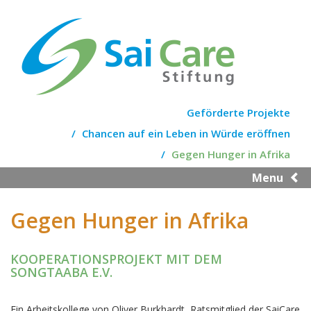
Skip
to
main
content
Geförderte Projekte
Chancen auf ein Leben in Würde eröffnen
Gegen Hunger in Afrika
Menu
Gegen Hunger in Afrika
KOOPERATIONSPROJEKT MIT DEM
SONGTAABA E.V.
Ein Arbeitskollege von Oliver Burkhardt, Ratsmitglied der SaiCare