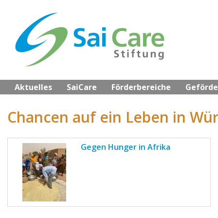
Skip
to
main
content
Aktuelles
SaiCare
Förderbereiche
Geförde
Chancen auf ein Leben in Wü
Gegen Hunger in Afrika