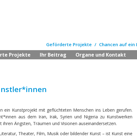
Geförderte Projekte
Chancen auf ein 
rte Projekte
Ihr Beitrag
Organe und Kontakt
ünstler*innen
en ein Kunstprojekt mit geflüchteten Menschen ins Leben gerufen.
t*innen aus dem Iran, Irak, Syrien und Nigeria zu Kunstwerken
ie mit ihren Ängsten, Träumen und Visionen auseinandersetzen.
teratur, Theater, Film, Musik oder bildender Kunst – ist Kunst eine